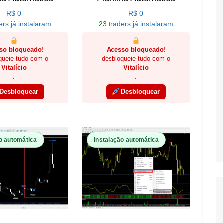
R$
0
R$
0
ers já instalaram
23
traders já instalaram
so bloqueado!
Acesso bloqueado!
queie tudo com o
desbloqueie tudo com o
Vitalício
Vitalício
.
.
Desbloquear
Desbloquear
o automática
Instalação automática