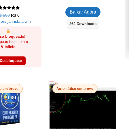
de 5
Baixar Agora
Avaliação
O
O
$
500
R$
0
5.00
preço
preço
ers já instalaram
de 5
264 Downloads
original
atual
era:
é:
so bloqueado!
R$ 500.
R$ 0.
queie tudo com o
Vitalício
.
Desbloquear
o em breve
Automático em breve