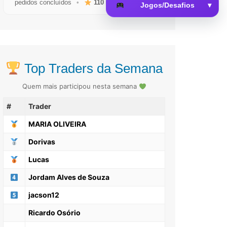
pedidos concluídos
•
110
avaliações reais
Jogos/Desafios
▾
 da Memória
Top Traders da Semana
Quem mais participou nesta semana
#
Trader
MARIA OLIVEIRA
Dorivas
Lucas
Jordam Alves de Souza
jacson12
Ricardo Osório