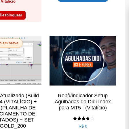
Vitalício
.
Desbloquear
o em breve
tualizado (Build
Robô/indicador Setup
4 (VITALÍCIO) +
Agulhadas do Didi Index
(PLANILHA DE
para MT5 | (Vitalício)
CIAMENTO DE
TADOS) + SET
Avaliação
_GOLD_200
R$
0
3.75