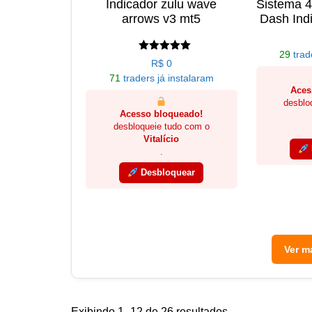
Indicador zulu wave
Sistema 
arrows v3 mt5
Dash Ind
29
trad
Avaliação
R$
0
5.00
71
traders já instalaram
de 5
Aces
desblo
Acesso bloqueado!
desbloqueie tudo com o
Vitalício
.
Desbloquear
Ver m
Classificado
Exibindo 1–12 de 26 resultados