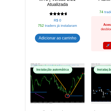
Atualizada
74
trad
Avaliação
R$
0
4.62
Aces
752
traders já instalaram
de 5
desblo
Adicionar ao carrinho
Instalação automática
Instalaçã