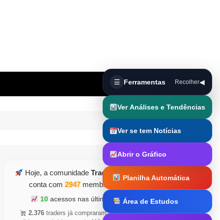
☰
Ferramentas
◀
Recolher
Ver Análises e Tendências
Ver se tem Notícias
Abrir o Gráfico
Hoje, a comunidade
TraderDicas.com
Planilha Automática
conta com
2947
membros ativos
10
acessos nas últimas horas
Área de Estudos
Trader Runner
2.376
traders já compraram
•
5.126