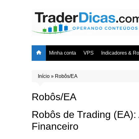
Ir
para
o
conteúdo
Minha conta
VPS
Indicadores & R
Cursos & Trei
Indicadores
Início
»
Robôs/EA
Robôs/EAs
Robôs/EA
Planilhas
Robôs de Trading (EA)
Financeiro