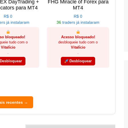
4EX DayTrading +
FHG Miracle of Forex para
icators para MT4
MT4
R$
0
R$
0
ers já instalaram
36
traders já instalaram
so bloqueado!
Acesso bloqueado!
queie tudo com o
desbloqueie tudo com o
Vitalício
Vitalício
.
.
Desbloquear
Desbloquear
ais recentes →