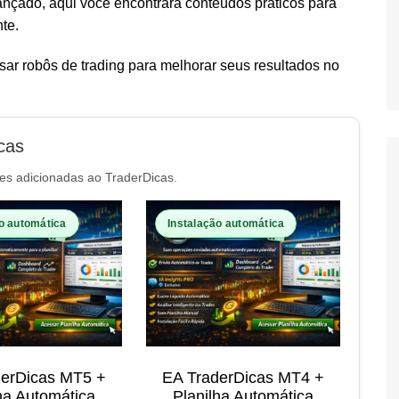
vançado, aqui você encontrará conteúdos práticos para
nte.
ar robôs de trading para melhorar seus resultados no
cas
es adicionadas ao TraderDicas.
o automática
Instalação automática
derDicas MT5 +
EA TraderDicas MT4 +
ha Automática
Planilha Automática