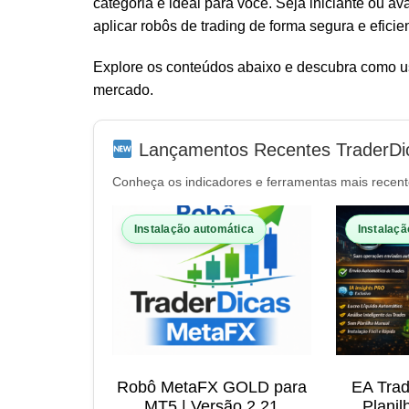
categoria é ideal para você. Seja iniciante ou a
aplicar robôs de trading de forma segura e eficie
Explore os conteúdos abaixo e descubra como us
mercado.
Lançamentos Recentes TraderDi
Conheça os indicadores e ferramentas mais recent
Instalação automática
Instalaçã
Robô MetaFX GOLD para
EA Tra
MT5 | Versão 2.21
Planil