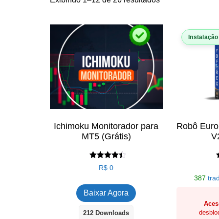
por
popularidade
Instalação
Ichimoku Monitorador para
Robô Euro 
MT5 (Grátis)
V
Avaliação
R$
0
4.44
387
trad
de 5
Baixar Agora
Aces
desblo
212 Downloads