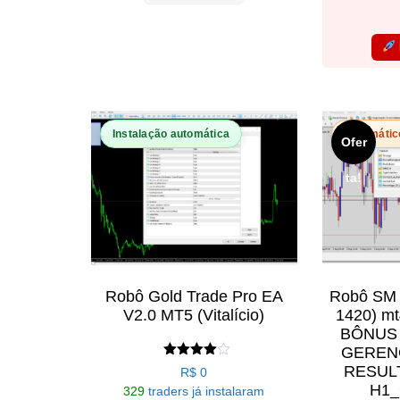
Instalação automática
Automátic
Ofer
ta!
Robô Gold Trade Pro EA
Robô SM A
V2.0 MT5 (Vitalício)
1420) mt
BÔNUS 
GEREN
Avaliação
RESUL
R$
0
4.00
H1
329
traders já instalaram
de 5