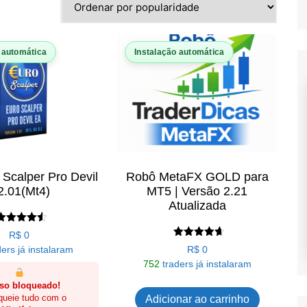
 automática
Instalação automática
Scalper Pro Devil
Robô MetaFX GOLD para
2.01(Mt4)
MT5 | Versão 2.21
Atualizada
Avaliação
R$
0
4.50
Avaliação
ers já instalaram
R$
0
de 5
4.62
752
traders já instalaram
de 5
so bloqueado!
queie tudo com o
Adicionar ao carrinho