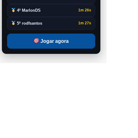
4º MarlonDS
1m 26s
5º rodfsantos
1m 27s
Jogar agora