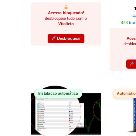
Acesso bloqueado!
R
desbloqueie tudo com o
878
trad
Vitalício
.
Desbloquear
Aces
desblo
Instalação automática
Automátic