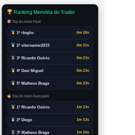
Ranking Memória do Trader
Top do nível Fácil
1º rfoglio
0m 18s
2º vitorxavier2033
0m 21s
3º Ricardo Osório
0m 23s
4º Davi Miguel
0m 23s
5º Matheus Braga
0m 23s
Top do nível Avançado
1º Ricardo Osório
1m 13s
2º Diego
1m 13s
3º Matheus Braga
1m 16s