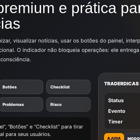
premium e prática pa
Jogo
cias
zar, visualizar notícias, usar os botões do painel, interp
ional. O indicador não bloqueia operações: ele entrega
 consciência.
TRADERDICAS 
Botões
Checklist
Status
Problemas
Risco
Evento
Timer
l”, “Botões” e “Checklist” para tirar
al para seus usuários.
AJUDA
MOD