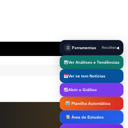
☰
Ferramentas
◀
Recolher
Ver Análises e Tendências
Ver se tem Notícias
Abrir o Gráfico
Planilha Automática
Área de Estudos
Trader Runner