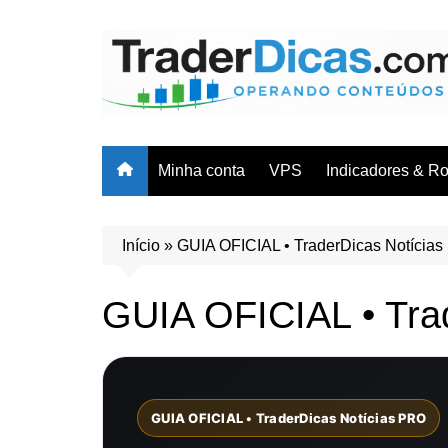
Ir
para
o
conteúdo
Minha conta
VPS
Indicadores & R
Cursos & Trei
Indicadores
Início
»
GUIA OFICIAL • TraderDicas Notícia
Robôs/EAs
GUIA OFICIAL • Tra
Planilhas
GUIA OFICIAL • TraderDicas Notícias PRO