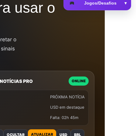
ra usar o
Jogos/Desafios
▾
 da Memória
retar o
 sinais
NOTÍCIAS PRO
ONLINE
PRÓXIMA NOTÍCIA
USD em destaque
Falta: 02h 45m
ATUALIZAR
O
OCULTAR
USD
BRL