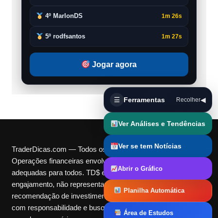
4º MarlonDS
1m 26s
5º rodfsantos
1m 27s
Jogar agora
☰
Ferramentas
◀
Recolher
Ver Análises e Tendências
Ver se tem Notícias
TraderDicas.com — Todos os direitos reservados.
Operações financeiras envolvem riscos e podem não ser
Abrir o Gráfico
adequadas para todos. TD$ e Cotas são pontos digitais de
engajamento, não representam dinheiro real nem
Planilha Automática
recomendação de investimento. Utilize nossas ferramentas
com responsabilidade e busque orientação independente
Área de Estudos