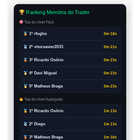
Ranking Memória do Trader
Top do nível Fácil
1º rfoglio
0m 18s
2º vitorxavier2033
0m 21s
3º Ricardo Osório
0m 23s
4º Davi Miguel
0m 23s
5º Matheus Braga
0m 23s
Top do nível Avançado
1º Ricardo Osório
1m 13s
2º Diego
1m 13s
3º Matheus Braga
1m 16s