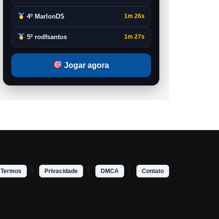
4º MarlonDS
1m 26s
5º rodfsantos
1m 27s
Jogar agora
Termos
Privacidade
DMCA
Contato