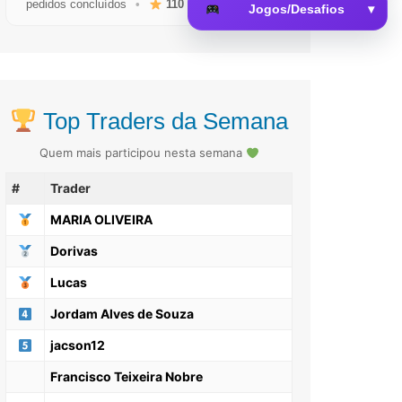
pedidos concluídos
•
110
avaliações reais
Jogos/Desafios
▾
 da Memória
Top Traders da Semana
Quem mais participou nesta semana
#
Trader
MARIA OLIVEIRA
Dorivas
Lucas
Jordam Alves de Souza
jacson12
Francisco Teixeira Nobre