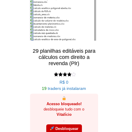
29 planilhas editáveis para
cálculos com direito a
revenda (Plr)
Avaliação
R$
0
4.00
19
traders já instalaram
de 5
Acesso bloqueado!
desbloqueie tudo com o
Vitalício
.
Desbloquear