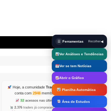
☰
Ferramentas
◀
Recolher
Ver Análises e Tendências
Ver se tem Notícias
Abrir o Gráfico
Hoje, a comunidade
TraderDicas.com
Planilha Automática
conta com
2946
membros ativos
32
acessos nas últimas horas
Área de Estudos
Trader Runner
2.376
traders já compraram
•
5.126