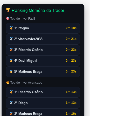
Ranking Memória do Trader
Top do nível Fácil
1º rfoglio
0m 18s
2º vitorxavier2033
0m 21s
3º Ricardo Osório
0m 23s
4º Davi Miguel
0m 23s
5º Matheus Braga
0m 23s
Top do nível Avançado
1º Ricardo Osório
1m 13s
2º Diego
1m 13s
3º Matheus Braga
1m 16s