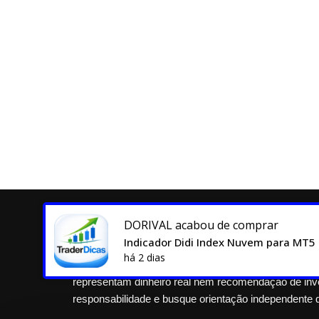
DORIVAL
acabou de comprar
Indicador Didi Index Nuvem para MT5
TraderDicas.com — Todos os direitos reservados. O
há 2 dias
podem não ser adequadas para todos. TD$ e Cotas s
representam dinheiro real nem recomendação de inv
responsabilidade e busque orientação independente 