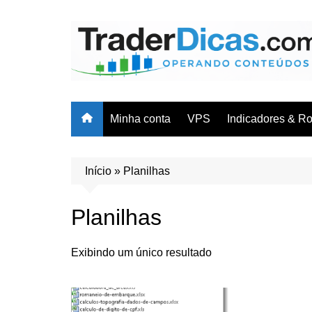
Ir
para
o
conteúdo
Minha conta
VPS
Indicadores & R
Cursos & Trei
Indicadores
Início
»
Planilhas
Robôs/EAs
Planilhas
Planilhas
Exibindo um único resultado