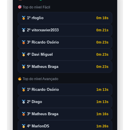
Top do nível Fácil
1º rfoglio
0m 18s
2º vitorxavier2033
0m 21s
3º Ricardo Osório
0m 23s
4º Davi Miguel
0m 23s
5º Matheus Braga
0m 23s
Top do nível Avançado
1º Ricardo Osório
1m 13s
2º Diego
1m 13s
3º Matheus Braga
1m 16s
4º MarlonDS
1m 26s