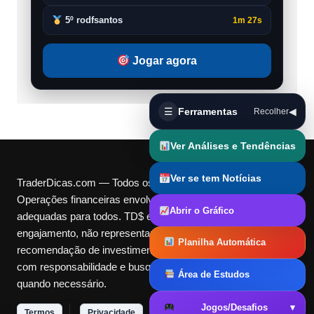
5º rodfsantos
1m 27s
Jogar agora
☰
Ferramentas
◀
Recolher
Ver Análises e Tendências
Ver se tem Notícias
TraderDicas.com — Todos os direitos reservados.
Operações financeiras envolvem riscos e podem não ser
Abrir o Gráfico
adequadas para todos. TD$ e Cotas são pontos digitais de
engajamento, não representam dinheiro real nem
Planilha Automática
recomendação de investimento. Utilize nossas ferramentas
com responsabilidade e busque orientação independente
Área de Estudos
quando necessário.
Jogos/Desafios
▾
Termos
Privacidade
DMCA
Contato