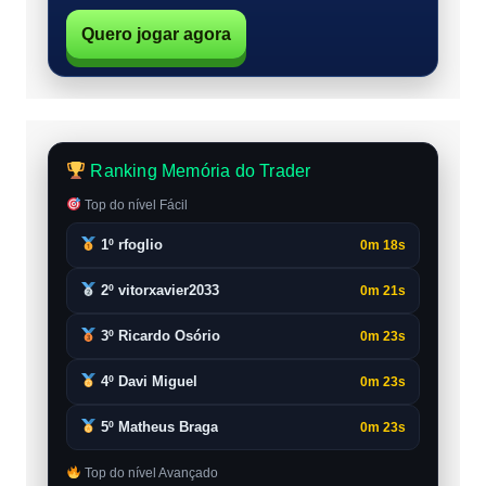
Quero jogar agora
Ranking Memória do Trader
Top do nível Fácil
1º rfoglio
0m 18s
2º vitorxavier2033
0m 21s
3º Ricardo Osório
0m 23s
4º Davi Miguel
0m 23s
5º Matheus Braga
0m 23s
Top do nível Avançado