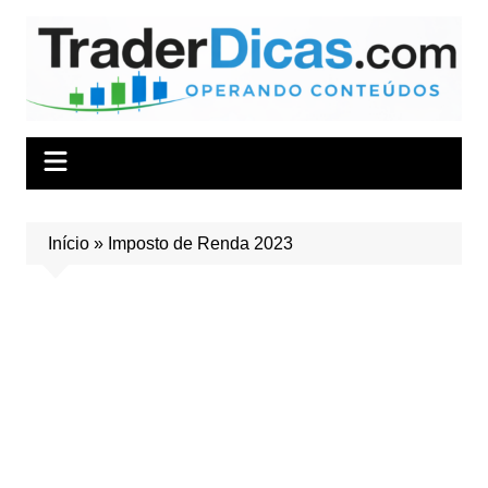
Ir
para
o
conteúdo
Início
»
Imposto de Renda 2023