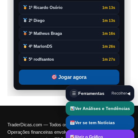
1º Ricardo Osório
1m 13s
2º Diego
1m 13s
3º Matheus Braga
1m 16s
4º MarlonDS
1m 26s
5º rodfsantos
1m 27s
Jogar agora
☰
Ferramentas
◀
Recolher
Ver Análises e Tendências
Ver se tem Notícias
TraderDicas.com — Todos os direitos reservados.
Operações financeiras envolvem riscos e podem não ser
Abrir o Gráfico