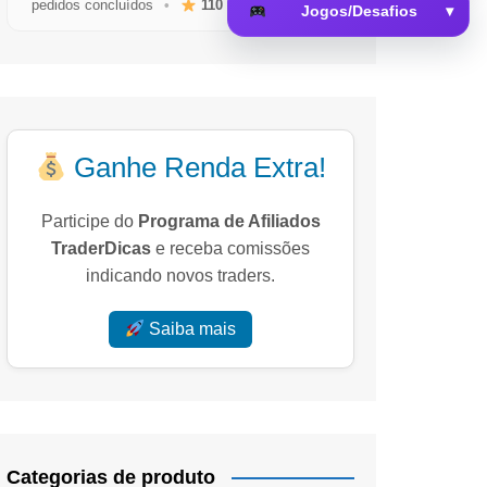
pedidos concluídos
•
110
avaliações reais
Jogos/Desafios
▾
 da Memória
Ganhe Renda Extra!
Participe do
Programa de Afiliados
TraderDicas
e receba comissões
indicando novos traders.
Saiba mais
Categorias de produto