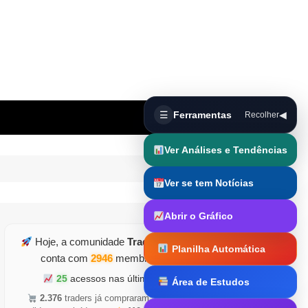
☰
Ferramentas
◀
Recolher
Ver Análises e Tendências
Ver se tem Notícias
Abrir o Gráfico
Hoje, a comunidade
TraderDicas.com
Planilha Automática
conta com
2946
membros ativos
25
acessos nas últimas horas
Área de Estudos
Trader Runner
2.376
traders já compraram
•
5.126