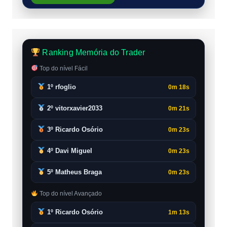
Ranking Memória do Trader
Top do nível Fácil
1º rfoglio
0m 18s
2º vitorxavier2033
0m 21s
3º Ricardo Osório
0m 23s
4º Davi Miguel
0m 23s
5º Matheus Braga
0m 23s
Top do nível Avançado
1º Ricardo Osório
1m 13s