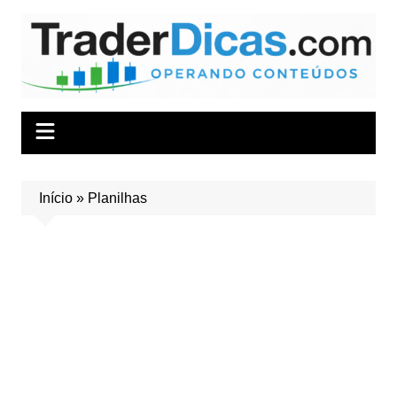
Ir
para
o
conteúdo
Início
»
Planilhas