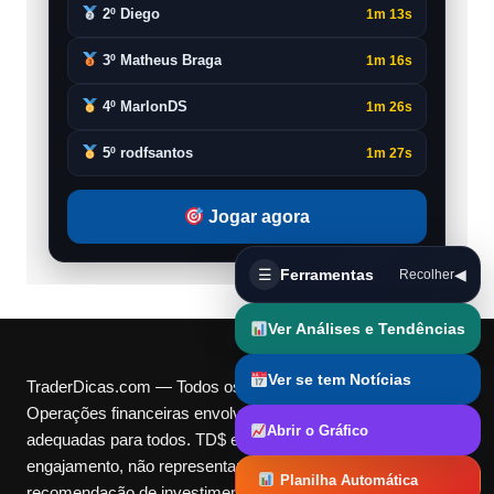
2º Diego
1m 13s
3º Matheus Braga
1m 16s
4º MarlonDS
1m 26s
5º rodfsantos
1m 27s
Jogar agora
☰
Ferramentas
◀
Recolher
Ver Análises e Tendências
Ver se tem Notícias
TraderDicas.com — Todos os direitos reservados.
Operações financeiras envolvem riscos e podem não ser
Abrir o Gráfico
adequadas para todos. TD$ e Cotas são pontos digitais de
engajamento, não representam dinheiro real nem
Planilha Automática
recomendação de investimento. Utilize nossas ferramentas