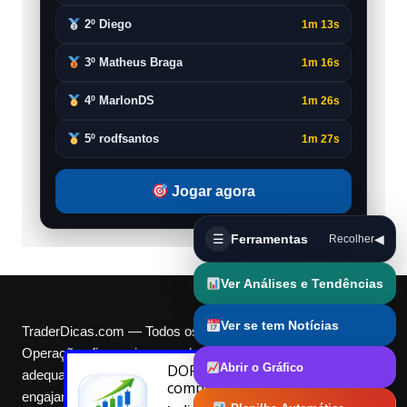
2º Diego
1m 13s
3º Matheus Braga
1m 16s
4º MarlonDS
1m 26s
5º rodfsantos
1m 27s
Jogar agora
☰
Ferramentas
◀
Recolher
Ver Análises e Tendências
Ver se tem Notícias
TraderDicas.com — Todos os direitos reservados.
Operações financeiras envolvem riscos e podem não ser
Abrir o Gráfico
DORIVAL
acabou de
adequadas para todos. TD$ e Cotas são pontos digitais de
comprar
engajamento, não representam dinheiro real nem