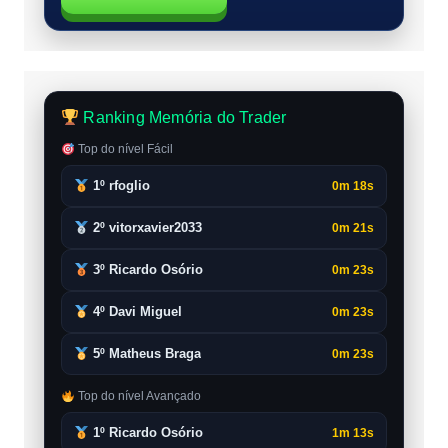
Ranking Memória do Trader
Top do nível Fácil
1º rfoglio
0m 18s
2º vitorxavier2033
0m 21s
3º Ricardo Osório
0m 23s
4º Davi Miguel
0m 23s
5º Matheus Braga
0m 23s
Top do nível Avançado
1º Ricardo Osório
1m 13s