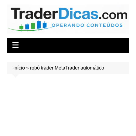
Ir
para
o
conteúdo
Início
»
robô trader MetaTrader automático