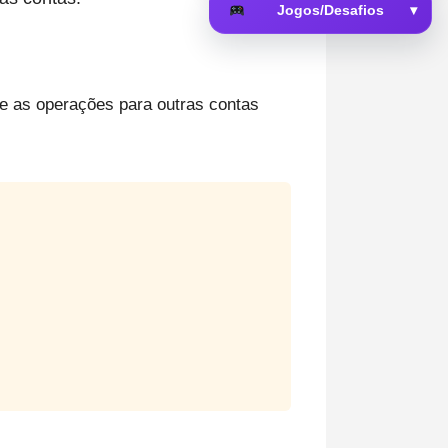
Jogos/Desafios
▾
 da Memória
te as operações para outras contas