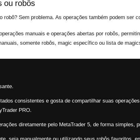
 ou robôs
utro robô? Sem problema. As operações também podem ser c
erações manuais e operações abertas por robôs, permitin
anuais, somente robôs, magic específico ou lista de magic
sante.
tados consistentes e gosta de compartilhar suas operações,
pyTrader PRO.
ações diretamente pelo MetaTrader 5, de forma simples, pr
e, seja manualmente ou utilizando seus robôs favoritos, e