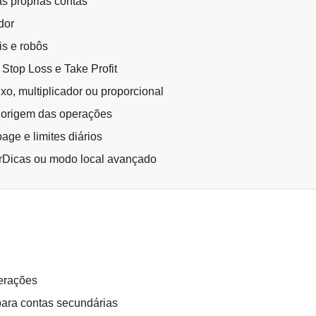
s próprias contas
dor
s e robôs
Stop Loss e Take Profit
ixo, multiplicador ou proporcional
e origem das operações
age e limites diários
rDicas ou modo local avançado
perações
para contas secundárias