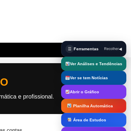
☰
Ferramentas
◀
Recolher
Ver Análises e Tendências
Ver se tem Notícias
RO
Abrir o Gráfico
tica e profissional.
Planilha Automática
Área de Estudos
Trader Runner
as contas.