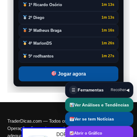
1º Ricardo Osório
1m 13s
2º Diego
1m 13s
3º Matheus Braga
1m 16s
4º MarlonDS
1m 26s
5º rodfsantos
1m 27s
Jogar agora
☰
Ferramentas
◀
Recolher
Ver Análises e Tendências
Ver se tem Notícias
TraderDicas.com — Todos os direitos reservados.
Operações financeiras envolvem riscos e podem não ser
Abrir o Gráfico
DORIVAL
acabou de
adequadas para todos. TD$ e Cotas são pontos digitais de