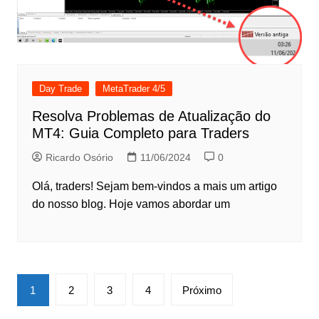
Day Trade
MetaTrader 4/5
Resolva Problemas de Atualização do
MT4: Guia Completo para Traders
Ricardo Osório
11/06/2024
0
Olá, traders! Sejam bem-vindos a mais um artigo
do nosso blog. Hoje vamos abordar um
Paginação
1
2
3
4
Próximo
de