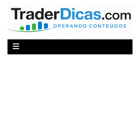
Ir
para
o
conteúdo