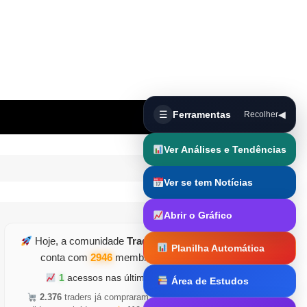
☰
Ferramentas
◀
Recolher
Ver Análises e Tendências
Ver se tem Notícias
Abrir o Gráfico
Hoje, a comunidade
TraderDicas.com
Planilha Automática
conta com
2946
membros ativos
1
acessos nas últimas horas
Área de Estudos
Trader Runner
2.376
traders já compraram
•
5.126