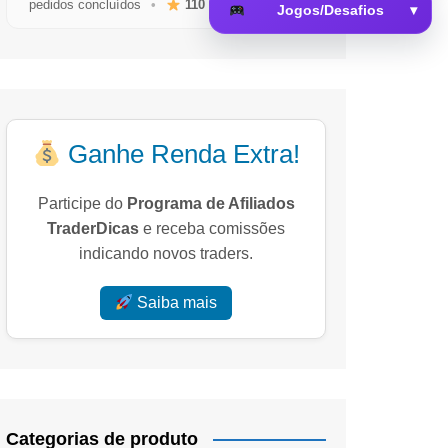
pedidos concluídos
•
110
avaliações reais
Jogos/Desafios
▾
 da Memória
Ganhe Renda Extra!
Participe do
Programa de Afiliados
TraderDicas
e receba comissões
indicando novos traders.
Saiba mais
Categorias de produto