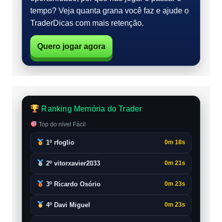
tempo? Veja quanta grana você faz e ajude o
TraderDicas com mais retenção.
Quero jogar agora
Ranking Memória do Trader
Top do nível Fácil
1º rfoglio
0m 18s
2º vitorxavier2033
0m 21s
3º Ricardo Osório
0m 23s
4º Davi Miguel
0m 23s