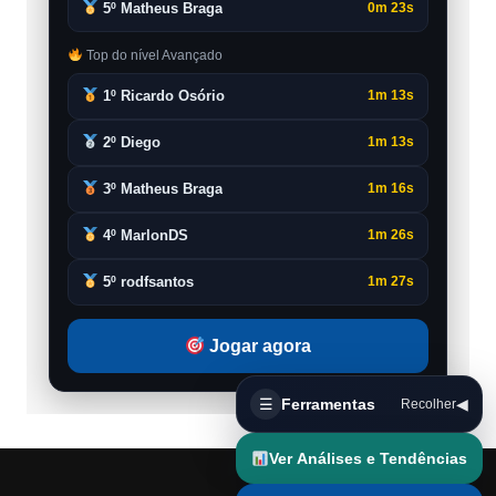
5º Matheus Braga
0m 23s
Top do nível Avançado
1º Ricardo Osório
1m 13s
2º Diego
1m 13s
3º Matheus Braga
1m 16s
4º MarlonDS
1m 26s
5º rodfsantos
1m 27s
Jogar agora
☰
Ferramentas
◀
Recolher
Ver Análises e Tendências