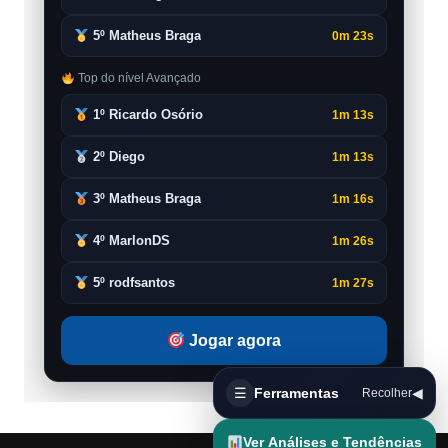
5º Matheus Braga
0m 23s
Top do nível Avançado
1º Ricardo Osório
1m 13s
2º Diego
1m 13s
3º Matheus Braga
1m 16s
4º MarlonDS
1m 26s
5º rodfsantos
1m 27s
Jogar agora
☰
Ferramentas
◀
Recolher
Ver Análises e Tendências