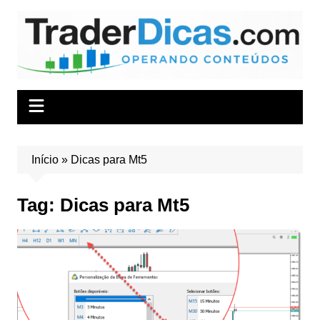
Ir
para
o
conteúdo
Início
»
Dicas para Mt5
Tag:
Dicas para Mt5