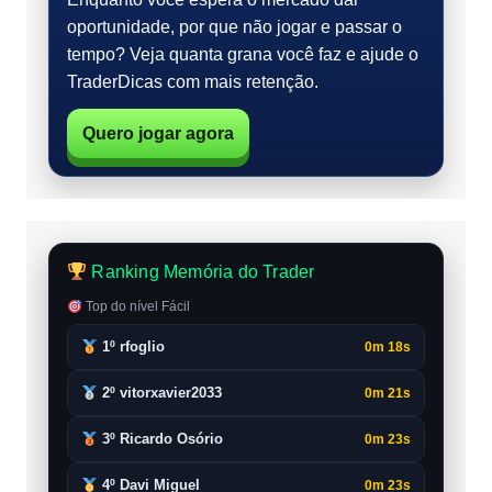
oportunidade, por que não jogar e passar o
tempo? Veja quanta grana você faz e ajude o
TraderDicas com mais retenção.
Quero jogar agora
Ranking Memória do Trader
Top do nível Fácil
1º rfoglio
0m 18s
2º vitorxavier2033
0m 21s
3º Ricardo Osório
0m 23s
4º Davi Miguel
0m 23s