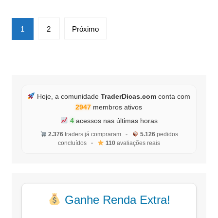
Paginação
1
2
Próximo
de
posts
Hoje, a comunidade
TraderDicas.com
conta com
2947
membros ativos
4
acessos nas últimas horas
2.376
traders já compraram
•
5.126
pedidos
concluídos
•
110
avaliações reais
Ganhe Renda Extra!