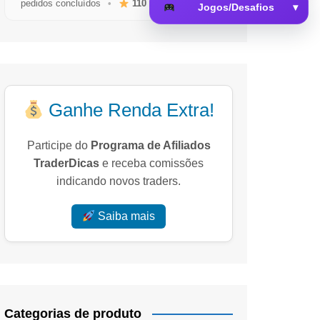
pedidos concluídos
•
110
avaliações reais
Jogos/Desafios
▾
 da Memória
Ganhe Renda Extra!
Participe do
Programa de Afiliados
TraderDicas
e receba comissões
indicando novos traders.
Saiba mais
Categorias de produto