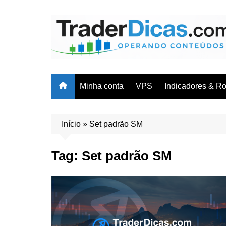
Ir
para
o
conteúdo
Minha conta
VPS
Indicadores & R
Cursos & Trei
Indicadores
Início
»
Set padrão SM
Robôs/EAs
Tag:
Set padrão SM
Planilhas