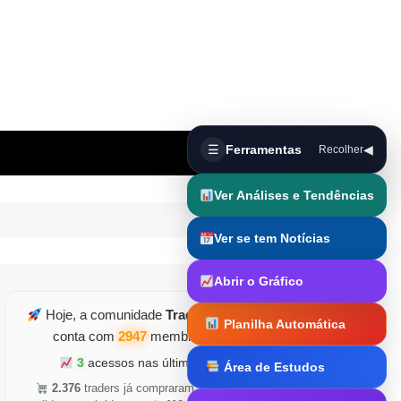
☰
Ferramentas
◀
Recolher
Ver Análises e Tendências
Ver se tem Notícias
Abrir o Gráfico
Hoje, a comunidade
TraderDicas.com
Planilha Automática
conta com
2947
membros ativos
3
acessos nas últimas horas
Área de Estudos
Trader Runner
2.376
traders já compraram
•
5.126