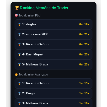
Ranking Memória do Trader
Top do nível Fácil
1º rfoglio
0m 18s
2º vitorxavier2033
0m 21s
3º Ricardo Osório
0m 23s
4º Davi Miguel
0m 23s
5º Matheus Braga
0m 23s
Top do nível Avançado
1º Ricardo Osório
1m 13s
2º Diego
1m 13s
3º Matheus Braga
1m 16s