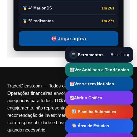
4º MarlonDS
1m 26s
5º rodfsantos
1m 27s
Jogar agora
☰
Ferramentas
◀
Recolher
Ver Análises e Tendências
Ver se tem Notícias
TraderDicas.com — Todos os direitos reservados.
Operações financeiras envolvem riscos e podem não ser
Abrir o Gráfico
adequadas para todos. TD$ e Cotas são pontos digitais de
engajamento, não representam dinheiro real nem
Planilha Automática
recomendação de investimento. Utilize nossas ferramentas
com responsabilidade e busque orientação independente
Área de Estudos
quando necessário.