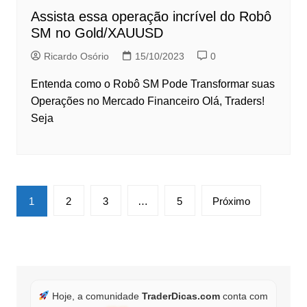
Assista essa operação incrível do Robô
SM no Gold/XAUUSD
Ricardo Osório
15/10/2023
0
Entenda como o Robô SM Pode Transformar suas
Operações no Mercado Financeiro Olá, Traders!
Seja
Paginação
1
2
3
…
5
Próximo
de
posts
Hoje, a comunidade
TraderDicas.com
conta com