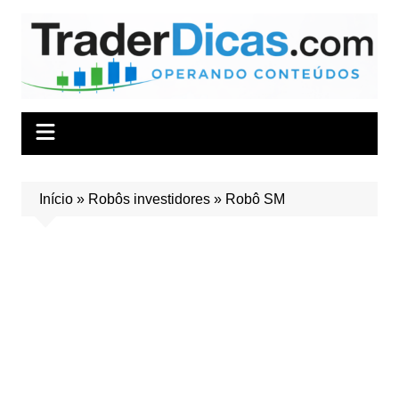
Ir
para
o
conteúdo
Início
»
Robôs investidores
»
Robô SM