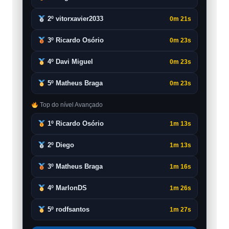
2º vitorxavier2033
0m 21s
3º Ricardo Osório
0m 23s
4º Davi Miguel
0m 23s
5º Matheus Braga
0m 23s
Top do nível Avançado
1º Ricardo Osório
1m 13s
2º Diego
1m 13s
3º Matheus Braga
1m 16s
4º MarlonDS
1m 26s
5º rodfsantos
1m 27s