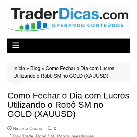
Ir
para
o
conteúdo
Início
»
Blog
»
Como Fechar o Dia com Lucros
Utilizando o Robô SM no GOLD (XAUUSD)
Como Fechar o Dia com Lucros
Utilizando o Robô SM no
GOLD (XAUUSD)
Ricardo Osório
0
Day Trade
,
Robô SM
,
Robôs investidores