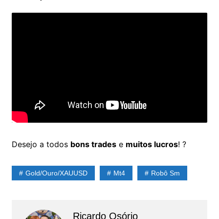
Desejo a todos
bons trades
e
muitos lucros
! ?
Gold/Ouro/XAUUSD
Mt4
Robô Sm
Ricardo Osório