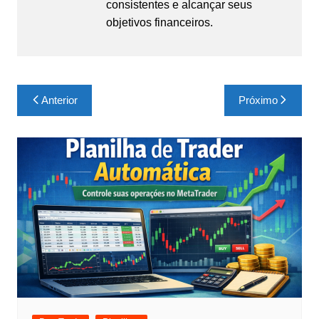
consistentes e alcançar seus
objetivos financeiros.
Navegação
Anterior
Próximo
de
Post