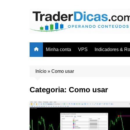
Ir
para
o
conteúdo
Minha conta
VPS
Indicadores & R
Cursos & Trei
Indicadores
Início
»
Como usar
Robôs/EAs
Categoria:
Como usar
Planilhas