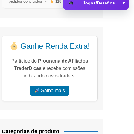
pedidos concluídos
•
110
avaliações reais
Jogos/Desafios
▾
 da Memória
Ganhe Renda Extra!
Participe do
Programa de Afiliados
TraderDicas
e receba comissões
indicando novos traders.
Saiba mais
Categorias de produto