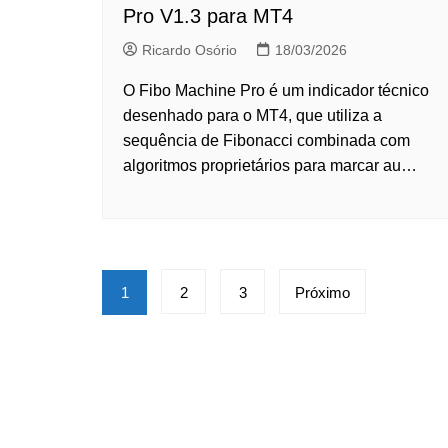
Pro V1.3 para MT4
Ricardo Osório
18/03/2026
O Fibo Machine Pro é um indicador técnico
desenhado para o MT4, que utiliza a
sequência de Fibonacci combinada com
algoritmos proprietários para marcar au…
Paginação
1
2
3
Próximo
de
posts