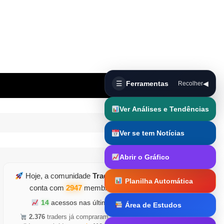
☰
Ferramentas
◀
Recolher
Ver Análises e Tendências
Ver se tem Notícias
Abrir o Gráfico
Hoje, a comunidade
TraderDicas.com
Planilha Automática
conta com
2947
membros ativos
14
acessos nas últimas horas
Área de Estudos
Trader Runner
2.376
traders já compraram
•
5.126