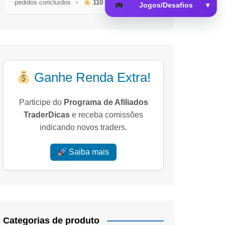
pedidos concluídos
•
110
avaliações reais
Jogos/Desafios
▾
 da Memória
Ganhe Renda Extra!
Participe do
Programa de Afiliados
TraderDicas
e receba comissões
indicando novos traders.
Saiba mais
Categorias de produto