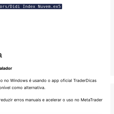
ors/Didi Index Nuvem.ex5
a
talador
údo no Windows é usando o app oficial TraderDicas
onível como alternativa.
 reduzir erros manuais e acelerar o uso no MetaTrader