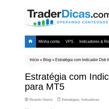
Ir
para
o
conteúdo
Minha conta
VPS
Indicadores & R
Cursos & Trei
Indicadores
Início
»
Blog
»
Estratégia com Indicador Didi
Robôs/EAs
Estratégia com Indi
Planilhas
para MT5
Ricardo Osório
Estratégias
,
Indicadores