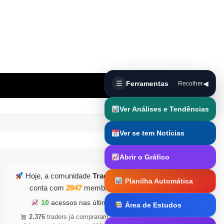
☰
Ferramentas
◀
Recolher
Ver Análises e Tendências
Ver se tem Notícias
Abrir o Gráfico
Hoje, a comunidade
TraderDicas.com
Planilha Automática
conta com
2947
membros ativos
10
acessos nas últimas horas
Área de Estudos
Trader Runner
2.376
traders já compraram
•
5.126