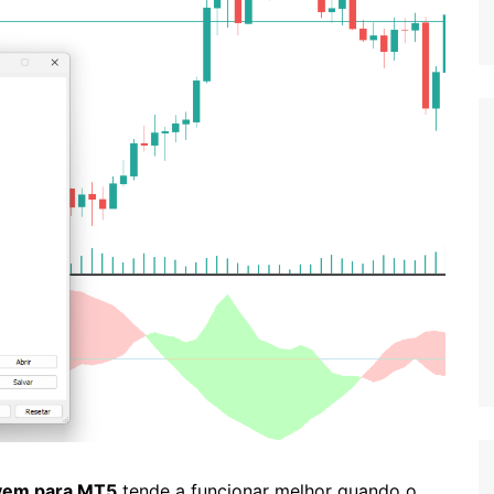
Jogo
uvem para MT5
tende a funcionar melhor quando o