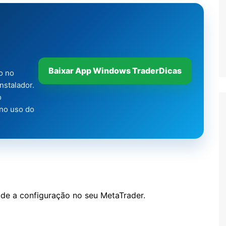
Baixar App Windows TraderDicas
o no
nstalador.
o
 no uso do
lide a configuração no seu MetaTrader.