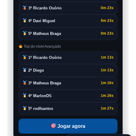
3º Ricardo Osório
0m 23s
4º Davi Miguel
0m 23s
5º Matheus Braga
0m 23s
Top do nível Avançado
1º Ricardo Osório
1m 13s
2º Diego
1m 13s
3º Matheus Braga
1m 16s
4º MarlonDS
1m 26s
5º rodfsantos
1m 27s
Jogar agora