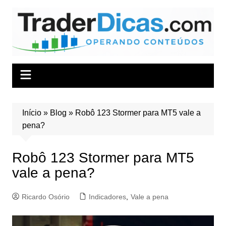
Ir
para
o
conteúdo
Início
»
Blog
»
Robô 123 Stormer para MT5 vale a
pena?
Robô 123 Stormer para MT5
vale a pena?
Ricardo Osório
Indicadores
,
Vale a pena