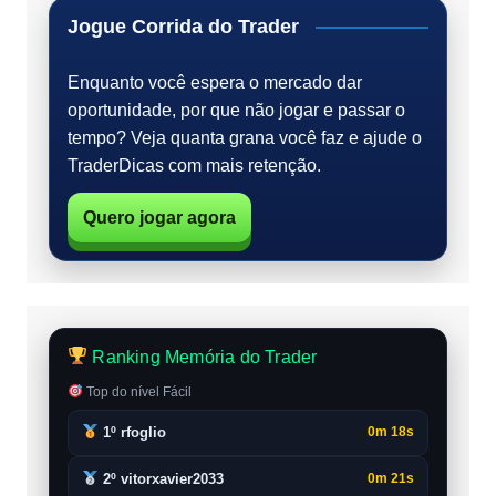
Jogue Corrida do Trader
Enquanto você espera o mercado dar
oportunidade, por que não jogar e passar o
tempo? Veja quanta grana você faz e ajude o
TraderDicas com mais retenção.
Quero jogar agora
Ranking Memória do Trader
Top do nível Fácil
1º rfoglio
0m 18s
2º vitorxavier2033
0m 21s