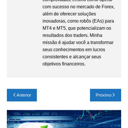
com sucesso no mercado de Forex,
além de oferecer soluções
inovadoras, como robôs (EAs) para
MT4 e MT5, que potencializam os
resultados dos traders. Minha
missão é ajudar você a transformar
seus conhecimentos em lucros
consistentes e alcançar seus
objetivos financeiros.
Navegação
Anterior
Próximo
de
Post