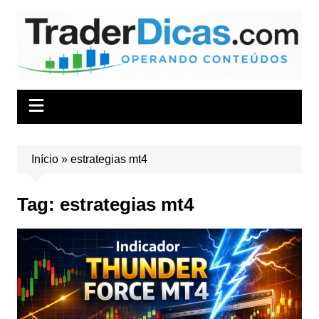
Ir
para
o
conteúdo
Início
»
estrategias mt4
Tag:
estrategias mt4