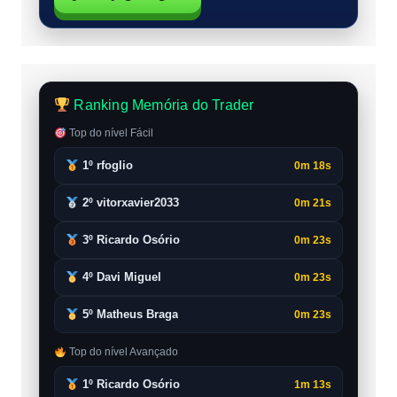
Ranking Memória do Trader
Top do nível Fácil
1º rfoglio
0m 18s
2º vitorxavier2033
0m 21s
3º Ricardo Osório
0m 23s
4º Davi Miguel
0m 23s
5º Matheus Braga
0m 23s
Top do nível Avançado
1º Ricardo Osório
1m 13s