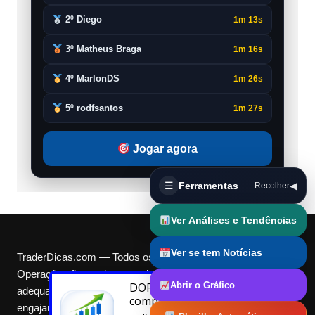
2º Diego
1m 13s
3º Matheus Braga
1m 16s
4º MarlonDS
1m 26s
5º rodfsantos
1m 27s
Jogar agora
☰
Ferramentas
◀
Recolher
Ver Análises e Tendências
Ver se tem Notícias
TraderDicas.com — Todos os direitos reservados.
Operações financeiras envolvem riscos e podem não ser
Abrir o Gráfico
DORIVAL
acabou de
adequadas para todos. TD$ e Cotas são pontos digitais de
comprar
engajamento, não representam dinheiro real nem