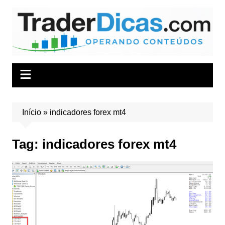
Ir
para
o
conteúdo
Início
»
indicadores forex mt4
Tag:
indicadores forex mt4