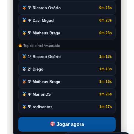
3º Ricardo Osório
0m 23s
4º Davi Miguel
0m 23s
5º Matheus Braga
0m 23s
Top do nível Avançado
1º Ricardo Osório
1m 13s
2º Diego
1m 13s
3º Matheus Braga
1m 16s
4º MarlonDS
1m 26s
5º rodfsantos
1m 27s
Jogar agora