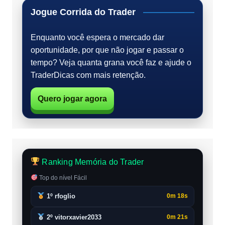
Jogue Corrida do Trader
Enquanto você espera o mercado dar
oportunidade, por que não jogar e passar o
tempo? Veja quanta grana você faz e ajude o
TraderDicas com mais retenção.
Quero jogar agora
Ranking Memória do Trader
Top do nível Fácil
1º rfoglio
0m 18s
2º vitorxavier2033
0m 21s