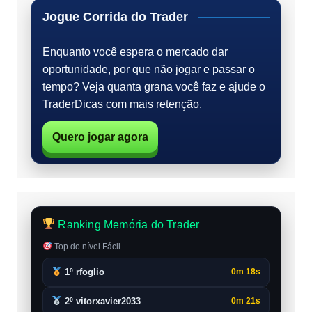
Jogue Corrida do Trader
Enquanto você espera o mercado dar
oportunidade, por que não jogar e passar o
tempo? Veja quanta grana você faz e ajude o
TraderDicas com mais retenção.
Quero jogar agora
Ranking Memória do Trader
Top do nível Fácil
1º rfoglio
0m 18s
2º vitorxavier2033
0m 21s