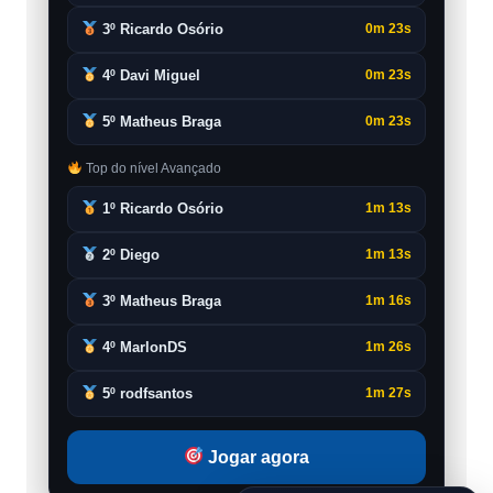
3º Ricardo Osório
0m 23s
4º Davi Miguel
0m 23s
5º Matheus Braga
0m 23s
Top do nível Avançado
1º Ricardo Osório
1m 13s
2º Diego
1m 13s
3º Matheus Braga
1m 16s
4º MarlonDS
1m 26s
5º rodfsantos
1m 27s
Jogar agora