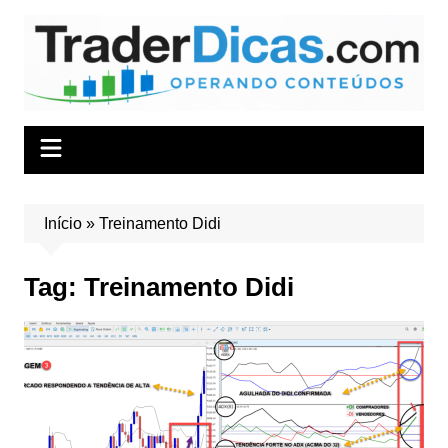
Ir
para
o
conteúdo
Início
»
Treinamento Didi
Tag:
Treinamento Didi