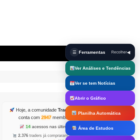
☰
Ferramentas
◀
Recolher
Ver Análises e Tendências
Ver se tem Notícias
Abrir o Gráfico
Hoje, a comunidade
TraderDicas.com
Planilha Automática
conta com
2947
membros ativos
14
acessos nas últimas horas
Área de Estudos
Trader Runner
2.376
traders já compraram
•
5.126