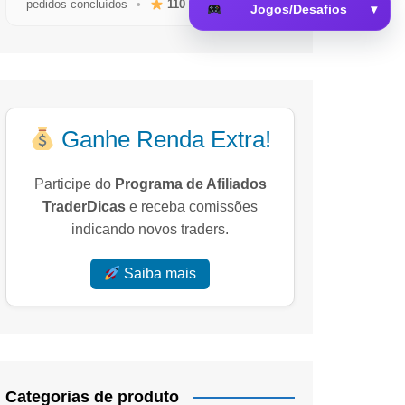
pedidos concluídos
•
110
avaliações reais
Jogos/Desafios
▾
 da Memória
Ganhe Renda Extra!
Participe do
Programa de Afiliados
TraderDicas
e receba comissões
indicando novos traders.
Saiba mais
Categorias de produto