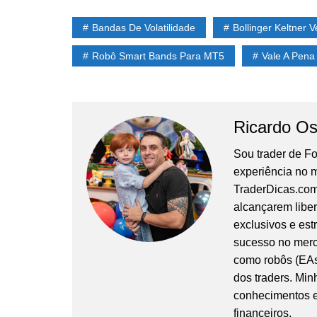
Bandas De Volatilidade
Bollinger Keltner V
Robô Smart Bands Para MT5
Vale A Pena
Ricardo Os
Sou trader de F
experiência no m
TraderDicas.com,
alcançarem liber
exclusivos e es
sucesso no merc
como robôs (EAs
dos traders. Min
conhecimentos em
financeiros.