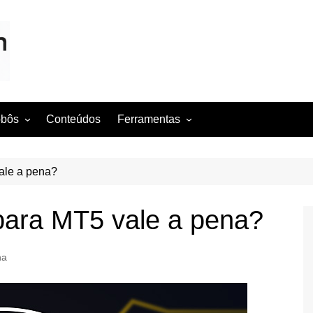
obôs
Conteúdos
Ferramentas
namentos
Painel do Afiliado
Roleta de Estudos
ale a pena?
Calendário Econômico
ara MT5 vale a pena?
Planilha Trader
Automática
Análise técnica
na
Cotações
Jogos
Jogo 