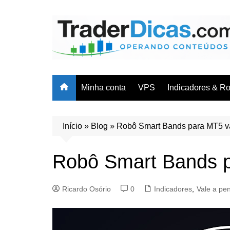
Ir
para
o
conteúdo
Minha conta
VPS
Indicadores & R
Cursos & Trei
Indicadores
Início
»
Blog
»
Robô Smart Bands para MT5 v
Robôs/EAs
Robô Smart Bands p
Planilhas
Ricardo Osório
0
Indicadores
,
Vale a pe