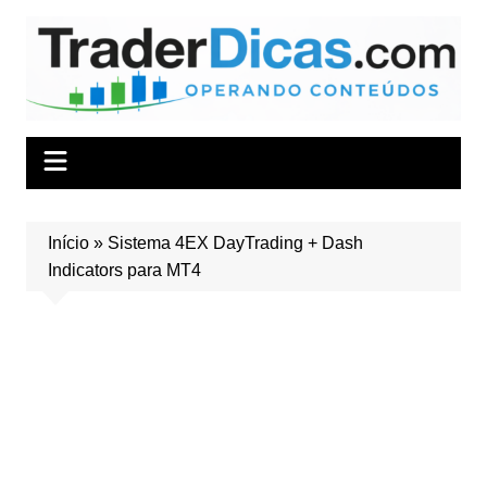
Ir
para
o
conteúdo
Início
»
Sistema 4EX DayTrading + Dash
Indicators para MT4