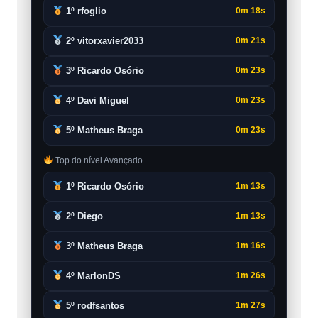
1º rfoglio
0m 18s
2º vitorxavier2033
0m 21s
3º Ricardo Osório
0m 23s
4º Davi Miguel
0m 23s
5º Matheus Braga
0m 23s
Top do nível Avançado
1º Ricardo Osório
1m 13s
2º Diego
1m 13s
3º Matheus Braga
1m 16s
4º MarlonDS
1m 26s
5º rodfsantos
1m 27s