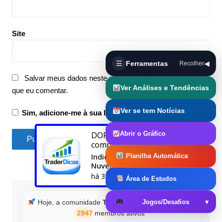
Site
☰
Ferramentas
◀
Recolher
Salvar meus dados neste navegador para a próxima vez
Ver Análises e Tendências
que eu comentar.
Ver se tem Notícias
Sim, adicione-me à sua lista de e-mails.
Abrir o Gráfico
DORIVAL
acabou de
comprar
Indicador Didi Index
Planilha Automática
Nuvem para MT5
há 3 dias
Área de Estudos
Jogos/Desafios
▾
Hoje, a comunidade
TraderDicas.com
conta com
2947
membros ativos